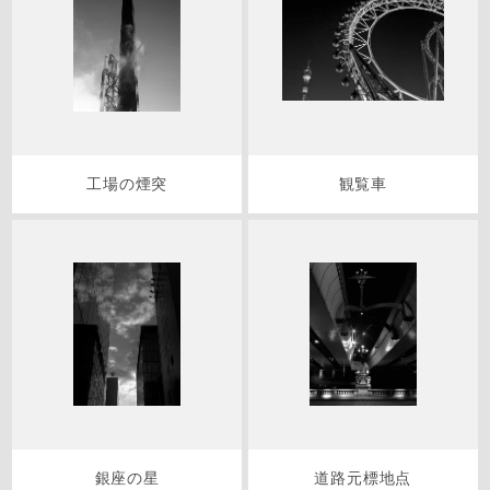
工場の煙突
観覧車
銀座の星
道路元標地点