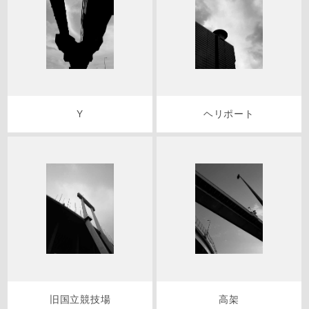
Y
ヘリポート
旧国立競技場
高架